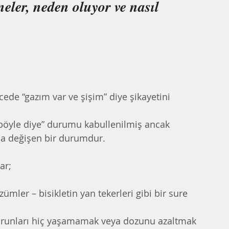
eler, neden oluyor ve nasıl 
ede “gazım var ve şişim” diye şikayetini 
i böyle diye” durumu kabullenilmiş ancak 
la değişen bir durumdur.
ar;
ümler – bisikletin yan tekerleri gibi bir sure 
orunları hiç yaşamamak veya dozunu azaltmak