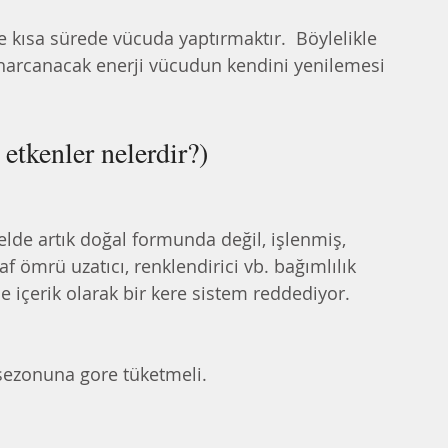
 kısa sürede vücuda yaptırmaktır.  Böylelikle 
harcanacak enerji vücudun kendini yenilemesi 
kenler nelerdir?)
lde artık doğal formunda değil, işlenmiş, 
raf ömrü uzatıcı, renklendirici vb. bağımlılık 
le içerik olarak bir kere sistem reddediyor.  
sezonuna gore tüketmeli.   