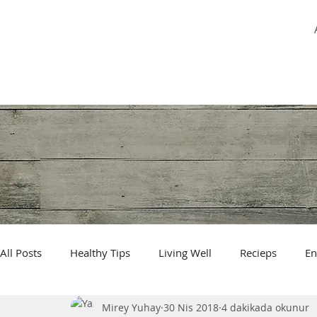
MİREY YUHAY
All Posts
Healthy Tips
Living Well
Recieps
En
Mirey Yuhay
30 Nis 2018
4 dakikada okunur