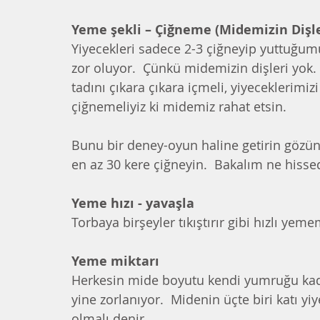
Yeme şekli – Çiğneme (Midemizin Dişle
Yiyecekleri sadece 2-3 çiğneyip yuttuğu
zor oluyor.  Çünkü midemizin dişleri yok. D
tadını çıkara çıkara içmeli, yiyeceklerimi
çiğnemeliyiz ki midemiz rahat etsin. 
Bunu bir deney-oyun haline getirin gözünüz
en az 30 kere çiğneyin.  Bakalım ne hisse
Yeme hızı - yavaşla
Torbaya birşeyler tıkıştırır gibi hızlı ye
Yeme miktarı  
Herkesin mide boyutu kendi yumruğu kadar
yine zorlanıyor.  Midenin üçte biri katı yiye
olmalı denir. 